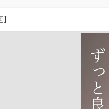
区】
る。