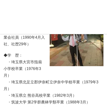
◆出身地： 新潟県小
千谷市生まれ
◆国 籍：日本
◆職 業：元ブランド企
業会社員（1990年4月入
社、社歴29年）
◆学 歴：
・埼玉県大宮市指扇
小学校卒業（1976年3
月）
・埼玉県北足立郡伊奈町立伊奈中学校卒業（1979年3
月）
・埼玉県立 熊谷高校卒業（1982年3月）
・筑波大学 第2学群農林学類卒業（1988年3月）